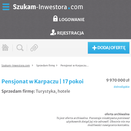
LOGOWANIE
REJESTRACJA
DODAJ OFERTĘ
Szukam-Inwestora.com
Sprzedam firmę
Pensjonat w Karpaczu…
9 970 000 zł
Pensjonat w Karpaczu | 17 pokoi
dolnośląskie
Sprzedam firmę
:
Turystyka, hotele
oferta archiwalna
To jest oferta archiwalna. Pozostaje nieaktywna ponieważ
użytkownik dotąd jej nie odnowił. Obecnie nie ma
możliwości nawiązania kontaktu.