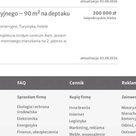
aktualizacja: 03.08.2026
cyjnego – 90 m² na deptaku
200 000 zł
świętokrzyskie
,
Kielce
omercyjne
,
Turystyka, hotele
ojektu w ścisłym centrum Kielc. Jestem
0-metrowego mieszkania na 2. piętrze w
aktualizacja: 03.08.2026
FAQ
Cennik
Rekla
Sprzedam firmę
Kupię firmę
Zainwes
Ekologia i ochrona
Inna branża
Motoryz
środowiska
Nieruch
Internet
Elektronika
komerc
Logistyka
Energetyka
Odzież,
Marketing, reklama
Finanse, ubezpieczenia
Outsour
Meble, wyposażenie