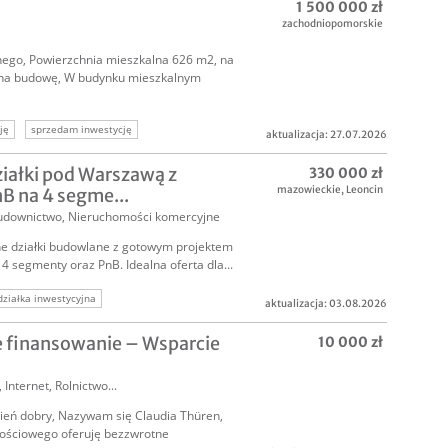
1 500 000 zł
zachodniopomorskie
ego, Powierzchnia mieszkalna 626 m2, na
 na budowę, W budynku mieszkalnym
ję
sprzedam inwestycję
aktualizacja: 27.07.2026
iałki pod Warszawą z
330 000 zł
mazowieckie
,
Leoncin
nB na 4 segme...
udownictwo
,
Nieruchomości komercyjne
e działki budowlane z gotowym projektem
4 segmenty oraz PnB. Idealna oferta dla...
działka inwestycyjna
aktualizacja: 03.08.2026
loperską
działki deweloperskie warszawa
e finansowanie – Wsparcie
10 000 zł
nieruchomość deweloperska
loperską
,
Internet
,
Rolnictwo
...
ień dobry, Nazywam się Claudia Thüren,
ościowego oferuję bezzwrotne