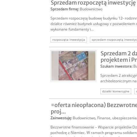
Sprzedam rozpoczętą inwestycję
Sprzedam firmę
:
Budownictwo
Sprzedam rozpoczętą budowę budynku 12- rodzinn
działce również budynek usługowy z pozwoleniem
wykonane fundamenty i...
rozpoczęta inwestycja
sprzedam rozpoczętą inwestyc
rozpoczęta inwestycja budowa
Sprzedam 2 dz
projektem i P
Szukam inwestora
:
B
Sprzedam 2 atrakcyjn
architektonicznym na 
działki komercyjne
sprzedam działkę dewe
=oferta nieopłacona) Bezzwrotn
grunty deweloperskie
proj...
sprzedam działkę dewe
Zainwestuję
:
Budownictwo
,
Finanse, ubezpieczenia
Bezzwrotne finansowanie – Wsparcie projektów Dz
pochodzę z Niemiec. W ramach programu solidarn