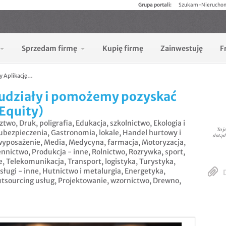
Grupa portali:
Szukam-Nierucho
Sprzedam firmę
Kupię firmę
Zainwestuję
F
 Aplikację…
 udziały i pomożemy pozyskać
Equity)
ztwo
,
Druk, poligrafia
,
Edukacja, szkolnictwo
,
Ekologia i
To j
 ubezpieczenia
,
Gastronomia, lokale
,
Handel hurtowy i
dotąd
wyposażenie
,
Media
,
Medycyna, farmacja
,
Motoryzacja
,
ennictwo
,
Produkcja - inne
,
Rolnictwo
,
Rozrywka, sport,
e
,
Telekomunikacja
,
Transport, logistyka
,
Turystyka,
sługi - inne
,
Hutnictwo i metalurgia
,
Energetyka
,
D
tsourcing usług
,
Projektowanie, wzornictwo
,
Drewno,