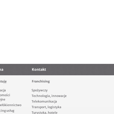
ma
Kontakt
tuję
Franchising
acja
Spożywczy
omości
Technologia, innowacje
yjne
Telekomunikacja
 włókiennictwo
Transport, logistyka
cing usług
Turystyka, hotele