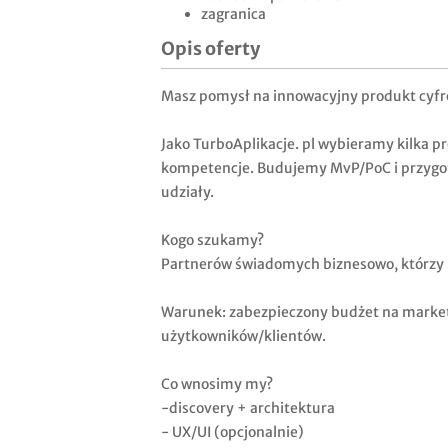
zagranica
Opis oferty
Masz pomysł na innowacyjny produkt cyfr
Jako TurboAplikacje. pl wybieramy kilka p
kompetencje. Budujemy MvP/PoC i przygot
udziały.
Kogo szukamy?
Partnerów świadomych biznesowo, którzy b
Warunek: zabezpieczony budżet na marketi
użytkowników/klientów.
Co wnosimy my?
-discovery + architektura
- UX/UI (opcjonalnie)