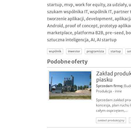
startup, mvp, work for equity, za udziały,
szukam wspólnika IT, wspólnik IT, partner 
tworzenie aplikacji, development, aplikacj
Android, proof of concept, prototyp aplika
marketplace, platforma B2B, pre-seed, bo
sztuczna inteligencja, AI, AI startup
wspólnik
inwestor
programista
startup
so
Podobne oferty
Zakład produ
piasku
Sprzedam firmę
:
Bud
Produkcja - inne
Sprzedam zakład prod
koncesja, plan ruchu 
całym osprzętem,...
zakład produkcyjny