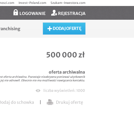
mosci.com
Invest-Poland.com
Szukam-Inwestora.com
LOGOWANIE
REJESTRACJA
DODAJ OFERTĘ
ranchising
500 000 zł
oferta archiwalna
est oferta archiwalna. Pozostaje nieaktywna ponieważ użytkownik
 jej nie odnowił. Obecnie nie ma możliwości nawiązania kontaktu.
liczba wyświetleń: 1000
odaj do schowka
|
Drukuj ofertę