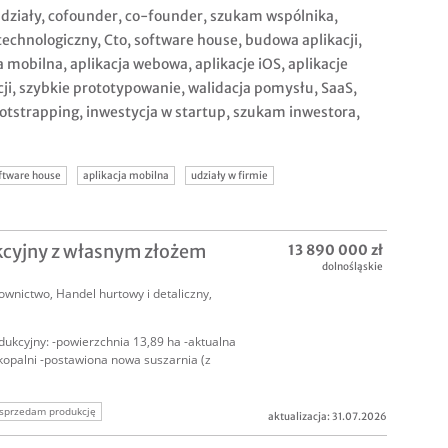
 udziały, cofounder, co-founder, szukam wspólnika,
technologiczny, Cto, software house, budowa aplikacji,
a mobilna, aplikacja webowa, aplikacje iOS, aplikacje
cji, szybkie prototypowanie, walidacja pomysłu, SaaS,
otstrapping, inwestycja w startup, szukam inwestora,
ftware house
aplikacja mobilna
udziały w firmie
kcyjny z własnym złożem
13 890 000 zł
dolnośląskie
ownictwo
,
Handel hurtowy i detaliczny
,
ukcyjny: -powierzchnia 13,89 ha -aktualna
kopalni -postawiona nowa suszarnia (z
sprzedam produkcję
aktualizacja: 31.07.2026