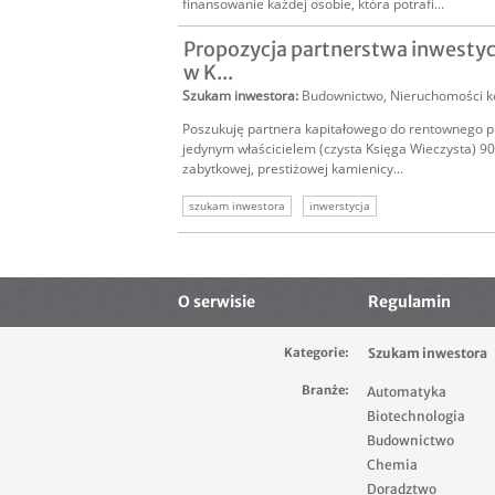
finansowanie każdej osobie, która potrafi...
Propozycja partnerstwa inwesty
w K...
Szukam inwestora
:
Budownictwo
,
Nieruchomości k
Poszukuję partnera kapitałowego do rentownego pr
jedynym właścicielem (czysta Księga Wieczysta) 9
zabytkowej, prestiżowej kamienicy...
szukam inwestora
inwerstycja
O serwisie
Regulamin
Kategorie:
Szukam inwestora
Branże:
Automatyka
Biotechnologia
Budownictwo
Chemia
Doradztwo