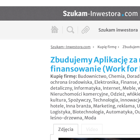
Szukam inwestora
Szukam-Inwestora.com
Kupię firmę
Zbudujemy
Zbudujemy Aplikację za
finansowanie (Work for 
Kupię firmę
:
Budownictwo
,
Chemia
,
Dorad
ochrona środowiska
,
Elektronika
,
Finanse,
detaliczny
,
Informatyka
,
Internet
,
Meble, 
Nieruchomości komercyjne
,
Odzież, włóki
kultura
,
Spożywczy
,
Technologia, innowacj
hotele
,
Inna branża
,
Marketing, reklama
,
U
Logistyka
,
Biotechnologia
,
Automatyka
,
Ou
leśno-drzewna
,
Moda
Zdjęcia
Video