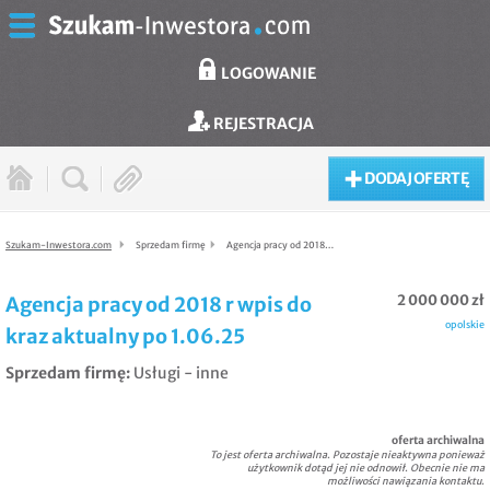
LOGOWANIE
REJESTRACJA
DODAJ OFERTĘ
Szukam-Inwestora.com
Sprzedam firmę
Agencja pracy od 2018…
2 000 000 zł
Agencja pracy od 2018 r wpis do
opolskie
kraz aktualny po 1.06.25
Sprzedam firmę
:
Usługi - inne
oferta archiwalna
To jest oferta archiwalna. Pozostaje nieaktywna ponieważ
użytkownik dotąd jej nie odnowił. Obecnie nie ma
możliwości nawiązania kontaktu.