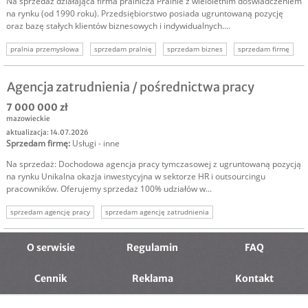
Na sprzedaż działająca firma pralnicza Pralnie z wieloletnim doświadczeniem
na rynku (od 1990 roku). Przedsiębiorstwo posiada ugruntowaną pozycję
oraz bazę stałych klientów biznesowych i indywidualnych....
pralnia przemysłowa
sprzedam pralnię
sprzedam biznes
sprzedam firmę
Agencja zatrudnienia / pośrednictwa pracy
7 000 000 zł
mazowieckie
aktualizacja: 14.07.2026
Sprzedam firmę
:
Usługi - inne
Na sprzedaż: Dochodowa agencja pracy tymczasowej z ugruntowaną pozycją
na rynku Unikalna okazja inwestycyjna w sektorze HR i outsourcingu
pracowników. Oferujemy sprzedaż 100% udziałów w...
sprzedam agencję pracy
sprzedam agencję zatrudnienia
sprzedam agencję pośrednictwa
pośrednictwo pracy
O serwisie
Regulamin
FAQ
Cennik
Reklama
Kontakt