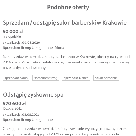
Podobne oferty
Sprzedam / odstąpię salon barberski w Krakowie
50 000 zł
małopolskie
aktualizacja: 06.08.2026
Sprzedam firmę
:
Usługi - inne
,
Moda
Na sprzedaż w pełni działający barbershop w Krakowie, obecny na rynku od
2019 roku. Przez lata działalności wypracowaliśmy silną markę oraz lojalną
bazę stałych, zadowolonych...
sprzedam salon
sprzedam firmę
sprzedam biznes
salon barberski
sprzedam biznes kraków
Odstąpię zyskowne spa
570 600 zł
łódzkie
,
Łódź
aktualizacja: 03.08.2026
Sprzedam firmę
:
Usługi - inne
Oferuję na sprzedaż w pełni działający i świetnie wypozycjonowany biznes
beauty – salon działający od 2021 w miejscu o dużym natężeniu ruchu