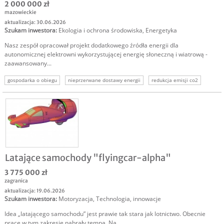
2 000 000 zł
mazowieckie
aktualizacja: 30.06.2026
Szukam inwestora
:
Ekologia i ochrona środowiska
,
Energetyka
Nasz zespół opracował projekt dodatkowego źródła energii dla
autonomicznej elektrowni wykorzystującej energię słoneczną i wiatrową -
zaawansowany...
gospodarka o obiegu
nieprzerwane dostawy energii
redukcja emisji co2
oszczędność biopaliwa
Latające samochody "flyingcar-alpha"
3 775 000 zł
zagranica
aktualizacja: 19.06.2026
Szukam inwestora
:
Motoryzacja
,
Technologia, innowacje
Idea „latającego samochodu” jest prawie tak stara jak lotnictwo. Obecnie
prace w tym zakresie nabrały tempa. Na...