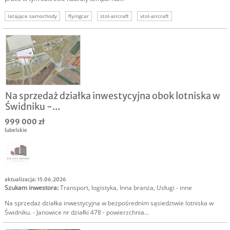
latające samochody
flyingcar
stol-aircraft
vtol-aircraft
Na sprzedaż działka inwestycyjna obok lotniska w
Świdniku -...
999 000 zł
lubelskie
aktualizacja: 15.06.2026
Szukam inwestora
:
Transport, logistyka
,
Inna branża
,
Usługi - inne
Na sprzedaż działka inwestycyjna w bezpośrednim sąsiedztwie lotniska w
Świdniku. - Janowice nr działki 478 - powierzchnia...