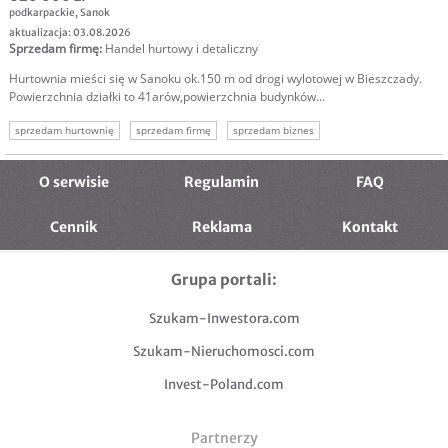
podkarpackie
,
Sanok
aktualizacja: 03.08.2026
Sprzedam firmę
:
Handel hurtowy i detaliczny
Hurtownia mieści się w Sanoku ok.150 m od drogi wylotowej w Bieszczady.
Powierzchnia działki to 41arów,powierzchnia budynków...
sprzedam hurtownię
sprzedam firmę
sprzedam biznes
hurtownia opakowań
oferta sprzedaży firmy
oferta przejęcia firmy
O serwisie
Regulamin
FAQ
Cennik
Reklama
Kontakt
Grupa portali:
Szukam-Inwestora.com
Szukam-Nieruchomosci.com
Invest-Poland.com
Partnerzy