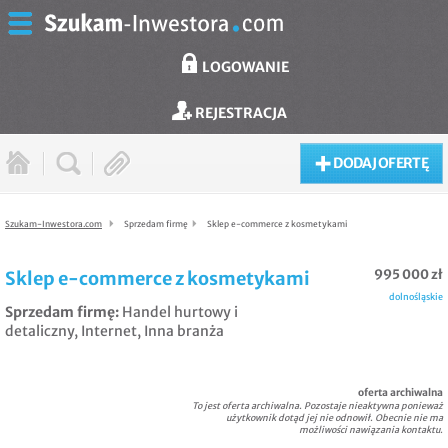
LOGOWANIE
REJESTRACJA
DODAJ OFERTĘ
Szukam-Inwestora.com
Sprzedam firmę
Sklep e-commerce z kosmetykami
995 000 zł
Sklep e-commerce z kosmetykami
dolnośląskie
Sprzedam firmę
:
Handel hurtowy i
detaliczny
,
Internet
,
Inna branża
oferta archiwalna
To jest oferta archiwalna. Pozostaje nieaktywna ponieważ
użytkownik dotąd jej nie odnowił. Obecnie nie ma
możliwości nawiązania kontaktu.