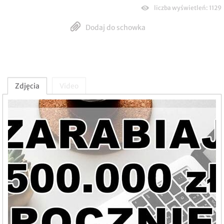
liczba wyświetleń: 1129
Dodaj do schowka
Zdjęcia
Video