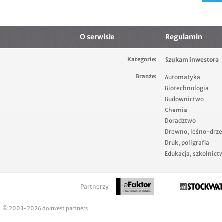
O serwisie
Regulamin
Kategorie:
Szukam inwestora
Branże:
Automatyka
Biotechnologia
Budownictwo
Chemia
Doradztwo
Drewno, leśno-drz
Druk, poligrafia
Edukacja, szkolnict
Partnerzy
© 2003-2026 doinvest partners