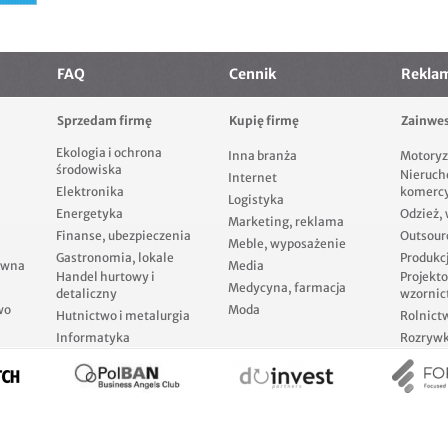
FAQ
Cennik
Rekla
Sprzedam firmę
Kupię firmę
Zainwes
Ekologia i ochrona
Inna branża
Motoryz
środowiska
Nieruch
Internet
Elektronika
komerc
Logistyka
Energetyka
Odzież,
Marketing, reklama
Finanse, ubezpieczenia
Outsour
Meble, wyposażenie
Gastronomia, lokale
Produkcj
ewna
Media
Handel hurtowy i
Projekt
Medycyna, farmacja
detaliczny
wzornic
wo
Moda
Hutnictwo i metalurgia
Rolnict
Informatyka
Rozrywka