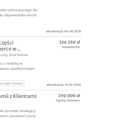
duktu adresowanego dla
ada odpowiednika wśród
aktualizacja: 04.08.2026
ss produkcja
części
326 250 zł
mazowieckie
rce w...
iczny
,
Inna branża
i z siedzibą w
owaniu upadłościowym
na część biznesu
aktualizacja: 16.06.2026
mii z Klientami
250 000 zł
śląskie
,
Katowice
Na sprzedaż działający
system zamówień online