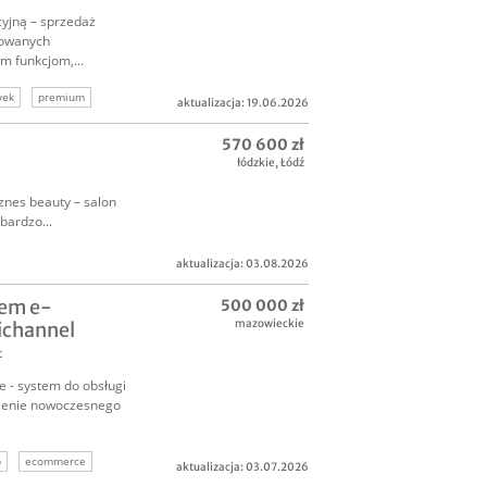
yjną – sprzedaż
erowanych
m funkcjom,...
wek
premium
aktualizacja: 19.06.2026
przedaż
570 600 zł
łódzkie
,
Łódź
znes beauty – salon
bardzo...
aktualizacja: 03.08.2026
tem e-
500 000 zł
mazowieckie
ichannel
t
 - system do obsługi
zenie nowoczesnego
p
ecommerce
aktualizacja: 03.07.2026