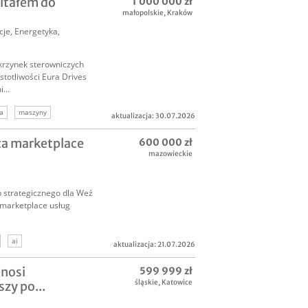
pitałem do
1 000 000 zł
małopolskie
,
Kraków
.
cje
,
Energetyka
,
krzynek sterowniczych
totliwości Eura Drives
...
a
maszyny
aktualizacja: 30.07.2026
ca marketplace
600 000 zł
mazowieckie
 strategicznego dla Weź
 marketplace usług
ai
aktualizacja: 21.07.2026
enosi
599 999 zł
śląskie
,
Katowice
zy po...