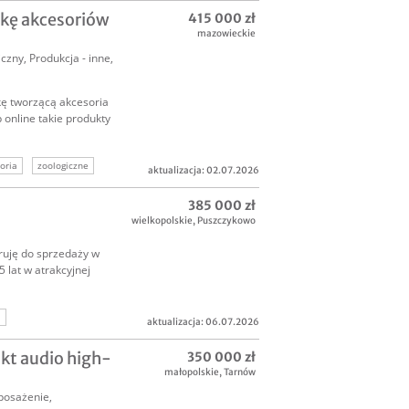
ernet
kę akcesoriów
415 000 zł
mazowieckie
iczny
,
Produkcja - inne
,
ę tworzącą akcesoria
 online takie produkty
oria
zoologiczne
aktualizacja: 02.07.2026
385 000 zł
wielkopolskie
,
Puszczykowo
eruję do sprzedaży w
 lat w atrakcyjnej
a
aktualizacja: 06.07.2026
ukt audio high-
350 000 zł
małopolskie
,
Tarnów
posażenie
,