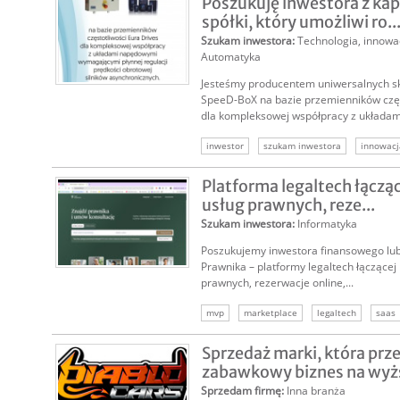
Poszukuję inwestora z ka
spółki, który umożliwi ro..
Szukam inwestora
:
Technologia, innowa
Automatyka
Jesteśmy producentem uniwersalnych s
SpeeD-BoX na bazie przemienników częs
dla kompleksowej współpracy z układami
inwestor
szukam inwestora
innowacj
inwestor do spółki
Platforma legaltech łączą
usług prawnych, reze...
Szukam inwestora
:
Informatyka
Poszukujemy inwestora finansowego lub
Prawnika – platformy legaltech łączącej
prawnych, rezerwacje online,...
mvp
marketplace
legaltech
saas
szukam kapitału
szukam inwestora
Sprzedaż marki, która prz
zabawkowy biznes na wyżs
Sprzedam firmę
:
Inna branża