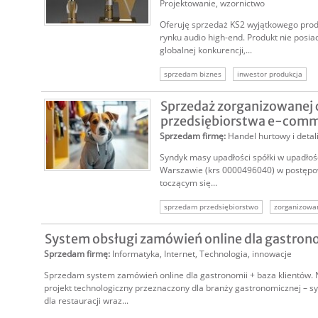
Projektowanie, wzornictwo
Oferuję sprzedaż KS2 wyjątkowego pro
rynku audio high-end. Produkt nie posi
globalnej konkurencji,...
sprzedam biznes
inwestor produkcja
sprzedam firmę produkcyjną
sprzęt fitne
Sprzedaż zorganizowanej 
sprzedam produkcję
przedsiębiorstwa e-comme
Sprzedam firmę
:
Handel hurtowy i detal
Syndyk masy upadłości spółki w upadłośc
Warszawie (krs 0000496040) w postęp
toczącym się...
sprzedam przedsiębiorstwo
zorganizowa
spółka w upadłości
oferta syndyka
System obsługi zamówień online dla gastrono
Sprzedam firmę
:
Informatyka
,
Internet
,
Technologia, innowacje
Sprzedam system zamówień online dla gastronomii + baza klientów. 
projekt technologiczny przeznaczony dla branży gastronomicznej – 
dla restauracji wraz...