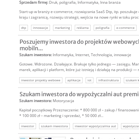
Sprzedam firmę
:
Druk, poligrafia
,
Informatyka
,
Inna branża
Start-up w branży e-commerce, rozwiązania SaaS Dtp, itp. poszukuje 
kraju i zagranicą, rozwoju strategii, wejścia na nowe rynki w toku proc
dtp
innowacje
marketing
reklama
poligrafia
e-commerce
Poszujemy inwestora do projektów webowych 
mobiln...
Szukam inwestora
:
Informatyka
,
Internet
,
Technologia, innowacje
Gotowe. Wdrożone. Działające. Brakuje tylko jednego — zasięgu. Mam
marek, aplikacji i platform, które już istnieją i działają na produkcji — ni
inwestor projekty webowe
aplikacje
iot
infrastruktura
szukam k
szukamy inwestora
Szukam inwestora do wypożyczalni aut prem
Szukam inwestora
:
Motoryzacja
Kapitał początkowy Przeznaczenie: * 800 000 zł – zakup / finansowan
* 100 000 zł – marketing i sprzedaż, * 50 000 zł...
inwestor
szukam inwestora
inwestor wypożyczalnia aut
wypożycza
szukam kapitału