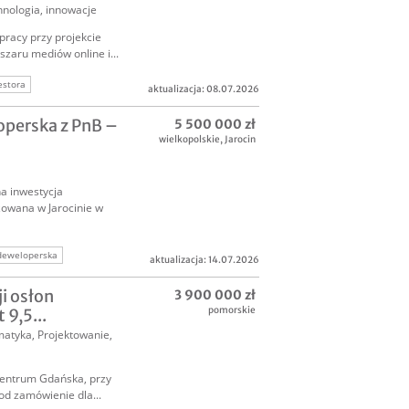
nologia, innowacje
racy przy projekcie
szaru mediów online i...
estora
aktualizacja: 08.07.2026
a w innowację
perska z PnB –
5 500 000 zł
wielkopolskie
,
Jarocin
a inwestycja
zowana w Jarocinie w
deweloperska
aktualizacja: 14.07.2026
weloperka
i osłon
3 900 000 zł
pomorskie
9,5...
matyka
,
Projektowanie,
 centrum Gdańska, przy
od zamówienie dla...