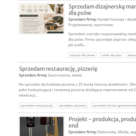
sklepy internetowe
biznes online
int
Sprzedam dizajnerską mar
dla psów
Sprzedam firmę
:
Handel hurtowy i detal
Projektowanie, wzornictwo
Sprzedam szeroko rozpoznawalną mark
dla psów. Firma sprzedaje poprzez sklep
jak szelki,...
smycze dla psow
szelki dla psa
akces
szycie
marka premium dla
Sprzedam restaurację, pizzerię
Sprzedam firmę
:
Gastronomia, lokale
Na sprzedaż dochodowa pizzeria z 25-letnią historią działalności. Of
pełni funkcjonującą i rentowną pizzerię działającą nieprzerwanie od 25
lokalizacji...
sprzedam restaurację
sprzedam pizzerię
sprzedam biznes gastronomi
sprzedam firmę gastronomia
Projekt - produkcja, prod
end
Sprzedam firmę
:
Elektronika
,
Meble, wy