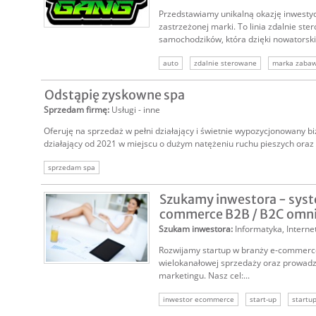
Przedstawiamy unikalną okazję inwestyc
zastrzeżonej marki. To linia zdalnie st
samochodzików, która dzięki nowatorski
auto
zdalnie sterowane
marka zaba
zabawki
sprzedam markę
marka na s
Odstąpię zyskowne spa
Sprzedam firmę
:
Usługi - inne
Oferuję na sprzedaż w pełni działający i świetnie wypozycjonowany bi
działający od 2021 w miejscu o dużym natężeniu ruchu pieszych oraz 
sprzedam spa
Szukamy inwestora - sys
commerce B2B / B2C omn
Szukam inwestora
:
Informatyka
,
Interne
Rozwijamy startup w branży e-commerce
wielokanałowej sprzedaży oraz prowad
marketingu. Nasz cel:...
inwestor ecommerce
start-up
startu