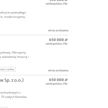
wielkopolskie
,
Piła
pokrycie powstałego
zych, modernizujemy
oferta archiwalna
650 000 zł
wielkopolskie
,
Piła
rynkową. Oferujemy
ieloletnią historią i
edam spółkę
oferta archiwalna
Sp. z o.o.)
650 000 zł
wielkopolskie
,
Piła
e rachunkowym z
 70 stałych klientów,