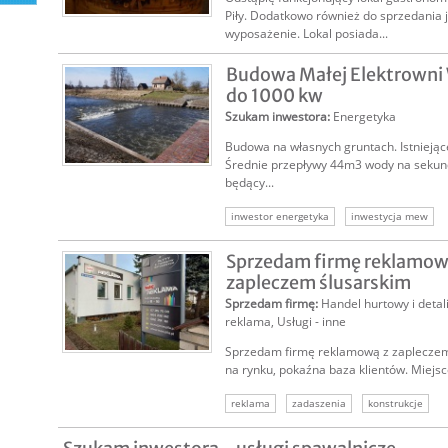
Piły. Dodatkowo również do sprzedania 
wyposażenie. Lokal posiada...
Budowa Małej Elektrowni
do 1000 kw
Szukam inwestora
:
Energetyka
Budowa na własnych gruntach. Istniejące
Średnie przepływy 44m3 wody na sekund
będący...
inwestor energetyka
inwestycja mew
mała elektrownia wodna
elektrownie wo
Sprzedam firmę reklamową
zapleczem ślusarskim
Sprzedam firmę
:
Handel hurtowy i detal
reklama
,
Usługi - inne
Sprzedam firmę reklamową z zapleczem 
na rynku, pokaźna baza klientów. Miejsce
reklama
zadaszenia
konstrukcje