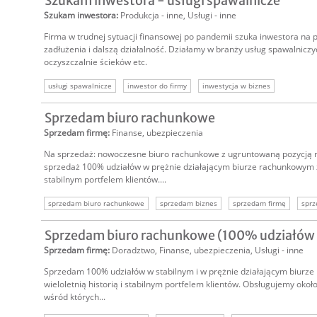
Szukam inwestora - usługi spawalnicze
Szukam inwestora
:
Produkcja - inne
,
Usługi - inne
Firma w trudnej sytuacji finansowej po pandemii szuka inwestora na 
zadłużenia i dalszą działalność. Działamy w branży usług spawalnic
oczyszczalnie ścieków etc.
usługi spawalnicze
inwestor do firmy
inwestycja w biznes
Sprzedam biuro rachunkowe
Sprzedam firmę
:
Finanse, ubezpieczenia
Na sprzedaż: nowoczesne biuro rachunkowe z ugruntowaną pozycją 
sprzedaż 100% udziałów w prężnie działającym biurze rachunkowym z w
stabilnym portfelem klientów....
sprzedam biuro rachunkowe
sprzedam biznes
sprzedam firmę
sprz
oferta sprzedaży biznesu
oferta sprzedaży firmy
Sprzedam biuro rachunkowe (100% udziałów w 
Sprzedam firmę
:
Doradztwo
,
Finanse, ubezpieczenia
,
Usługi - inne
Sprzedam 100% udziałów w stabilnym i w prężnie działającym biurz
wieloletnią historią i stabilnym portfelem klientów. Obsługujemy około
wśród których...