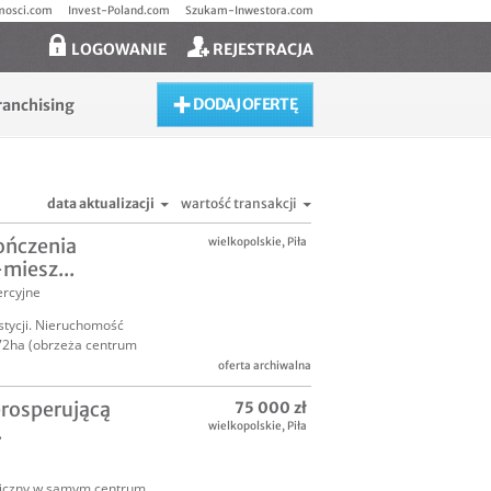
mosci.com
Invest-Poland.com
Szukam-Inwestora.com
LOGOWANIE
REJESTRACJA
DODAJ OFERTĘ
ranchising
data aktualizacji
wartość transakcji
ończenia
wielkopolskie
,
Piła
miesz...
rcyjne
tycji. Nieruchomość
,72ha (obrzeża centrum
oferta archiwalna
rosperującą
75 000 zł
wielkopolskie
,
Piła
.
omiczny w samym centrum