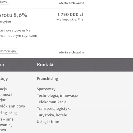
nkowe
oferta archiwalna
zwrotu 8,6%
1 750 000 zł
wielkopolskie
,
Piła
rcyjne
tę inwestycyjną Na
emcą i dobrym czynszem.
 komercyjny
oferta archiwalna
yjne
ma
Kontakt
tuję
Franchising
acja
Spożywczy
omości
Technologia, innowacje
yjne
Telekomunikacja
 włókiennictwo
Transport, logistyka
cing usług
Turystyka, hotele
a - inne
Usługi - inne
owanie,
two