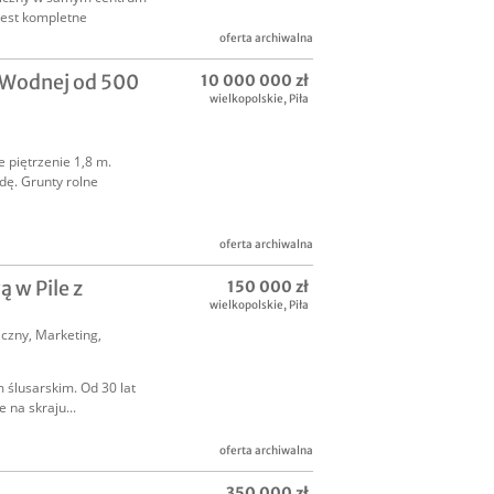
jest kompletne
oferta archiwalna
 Wodnej od 500
10 000 000 zł
wielkopolskie
,
Piła
 piętrzenie 1,8 m.
ę. Grunty rolne
oferta archiwalna
dne
 w Pile z
150 000 zł
wielkopolskie
,
Piła
iczny
,
Marketing,
ślusarskim. Od 30 lat
 na skraju...
oferta archiwalna
350 000 zł