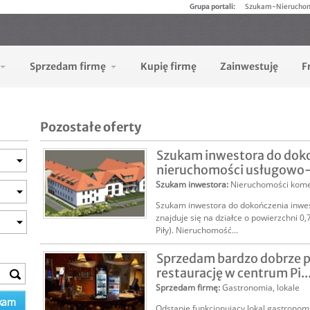
Grupa portali:
Szukam-Nierucho
Sprzedam firmę
Kupię firmę
Zainwestuję
F
Pozostałe oferty
Szukam inwestora do dok
nieruchomości usługowo-
Szukam inwestora
:
Nieruchomości kome
Szukam inwestora do dokończenia inwes
znajduje się na działce o powierzchni 0
Piły). Nieruchomość...
Sprzedam bardzo dobrze p
restaurację w centrum Pi..
Sprzedam firmę
:
Gastronomia, lokale
Odstąpię funkcjonujący lokal gastron