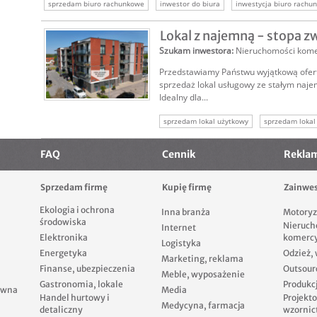
sprzedam biuro rachunkowe
inwestor do biura
inwestycja biuro rachu
sprzedam biznes
sprzedam firmę
Lokal z najemną - stopa 
Szukam inwestora
:
Nieruchomości kome
Przedstawiamy Państwu wyjątkową ofer
sprzedaż lokal usługowy ze stałym naj
Idealny dla...
sprzedam lokal użytkowy
sprzedam lokal
lokale komercyjne
nieruchomości komerc
FAQ
Cennik
Rekla
Sprzedam firmę
Kupię firmę
Zainwes
Ekologia i ochrona
Inna branża
Motoryz
środowiska
Nieruch
Internet
Elektronika
komerc
Logistyka
Energetyka
Odzież,
Marketing, reklama
Finanse, ubezpieczenia
Outsour
Meble, wyposażenie
Gastronomia, lokale
Produkcj
ewna
Media
Handel hurtowy i
Projekt
Medycyna, farmacja
detaliczny
wzornic