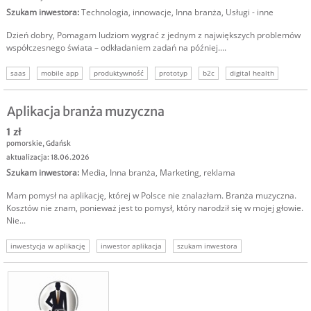
Szukam inwestora
:
Technologia, innowacje
,
Inna branża
,
Usługi - inne
Dzień dobry, Pomagam ludziom wygrać z jednym z największych problemów
współczesnego świata – odkładaniem zadań na później....
saas
mobile app
produktywność
prototyp
b2c
digital health
szukam inwestora
Aplikacja branża muzyczna
1 zł
pomorskie
,
Gdańsk
aktualizacja: 18.06.2026
Szukam inwestora
:
Media
,
Inna branża
,
Marketing, reklama
Mam pomysł na aplikację, której w Polsce nie znalazłam. Branża muzyczna.
Kosztów nie znam, ponieważ jest to pomysł, który narodził się w mojej głowie.
Nie...
inwestycja w aplikację
inwestor aplikacja
szukam inwestora