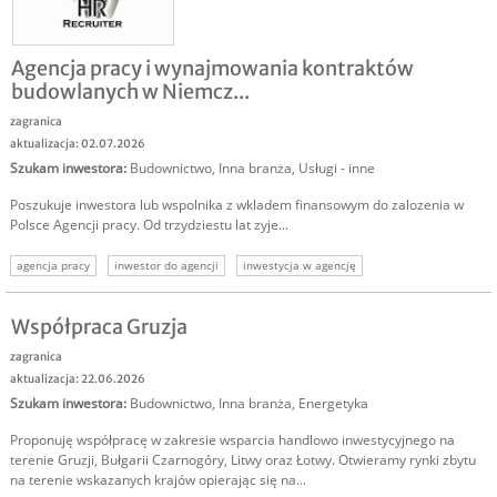
Agencja pracy i wynajmowania kontraktów
budowlanych w Niemcz...
zagranica
aktualizacja: 02.07.2026
Szukam inwestora
:
Budownictwo
,
Inna branża
,
Usługi - inne
Poszukuje inwestora lub wspolnika z wkladem finansowym do zalozenia w
Polsce Agencji pracy. Od trzydziestu lat zyje...
agencja pracy
inwestor do agencji
inwestycja w agencję
sprzedam agencję pracy
Współpraca Gruzja
zagranica
aktualizacja: 22.06.2026
Szukam inwestora
:
Budownictwo
,
Inna branża
,
Energetyka
Proponuję współpracę w zakresie wsparcia handlowo inwestycyjnego na
terenie Gruzji, Bułgarii Czarnogóry, Litwy oraz Łotwy. Otwieramy rynki zbytu
na terenie wskazanych krajów opierając się na...