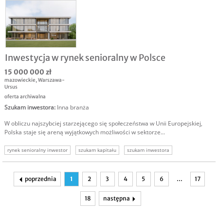
Inwestycja w rynek senioralny w Polsce
15 000 000 zł
mazowieckie
,
Warszawa-
Ursus
oferta archiwalna
Szukam inwestora
:
Inna branża
W obliczu najszybciej starzejącego się społeczeństwa w Unii Europejskiej,
Polska staje się areną wyjątkowych możliwości w sektorze...
rynek senioralny inwestor
szukam kapitału
szukam inwestora
inwestorzy prywatni
poprzednia
1
2
3
4
5
6
…
17
18
następna