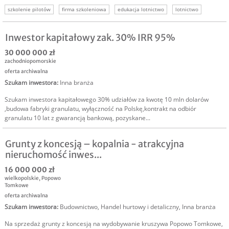
szkolenie pilotów
firma szkoleniowa
edukacja lotnictwo
lotnictwo
inwestycja w biznes
inwestor do biznesu
szukam inwestora lotnictwo
Inwestor kapitałowy zak. 30% IRR 95%
30 000 000 zł
zachodniopomorskie
oferta archiwalna
Szukam inwestora
:
Inna branża
Szukam inwestora kapitałowego 30% udziałów za kwotę 10 mln dolarów
,budowa fabryki granulatu, wyłączność na Polskę,kontrakt na odbiór
granulatu 10 lat z gwarancją bankową, pozyskane...
Grunty z koncesją – kopalnia - atrakcyjna
nieruchomość inwes...
16 000 000 zł
wielkopolskie
,
Popowo
Tomkowe
oferta archiwalna
Szukam inwestora
:
Budownictwo
,
Handel hurtowy i detaliczny
,
Inna branża
Na sprzedaż grunty z koncesją na wydobywanie kruszywa Popowo Tomkowe,