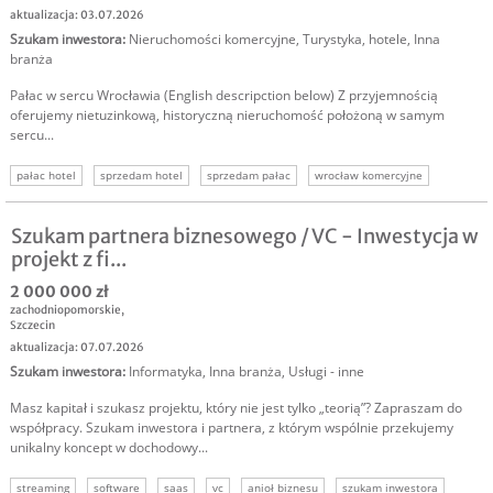
aktualizacja: 03.07.2026
Szukam inwestora
:
Nieruchomości komercyjne
,
Turystyka, hotele
,
Inna
branża
Pałac w sercu Wrocławia (English descripction below) Z przyjemnością
oferujemy nietuzinkową, historyczną nieruchomość położoną w samym
sercu...
pałac hotel
sprzedam hotel
sprzedam pałac
wrocław komercyjne
centrum stare miasto
Szukam partnera biznesowego / VC - Inwestycja w
projekt z fi...
2 000 000 zł
zachodniopomorskie
,
Szczecin
aktualizacja: 07.07.2026
Szukam inwestora
:
Informatyka
,
Inna branża
,
Usługi - inne
Masz kapitał i szukasz projektu, który nie jest tylko „teorią”? Zapraszam do
współpracy. Szukam inwestora i partnera, z którym wspólnie przekujemy
unikalny koncept w dochodowy...
streaming
software
saas
vc
anioł biznesu
szukam inwestora