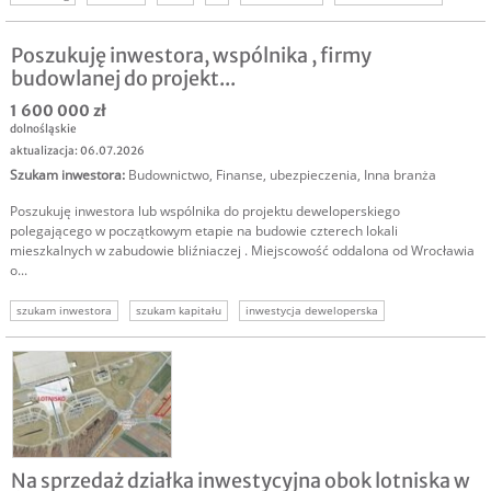
szukam anioła biznesu
Poszukuję inwestora, wspólnika , firmy
budowlanej do projekt...
1 600 000 zł
dolnośląskie
aktualizacja: 06.07.2026
Szukam inwestora
:
Budownictwo
,
Finanse, ubezpieczenia
,
Inna branża
Poszukuję inwestora lub wspólnika do projektu deweloperskiego
polegającego w początkowym etapie na budowie czterech lokali
mieszkalnych w zabudowie bliźniaczej . Miejscowość oddalona od Wrocławia
o...
szukam inwestora
szukam kapitału
inwestycja deweloperska
inwestor projekt deweloperski
szukam inwestora deweloperka
Na sprzedaż działka inwestycyjna obok lotniska w