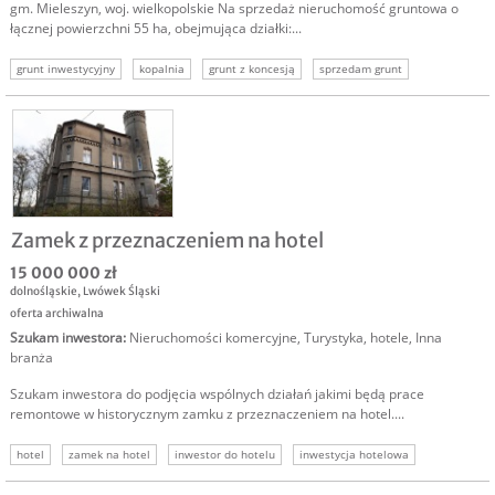
gm. Mieleszyn, woj. wielkopolskie Na sprzedaż nieruchomość gruntowa o
łącznej powierzchni 55 ha, obejmująca działki:...
grunt inwestycyjny
kopalnia
grunt z koncesją
sprzedam grunt
Zamek z przeznaczeniem na hotel
15 000 000 zł
dolnośląskie
,
Lwówek Śląski
oferta archiwalna
Szukam inwestora
:
Nieruchomości komercyjne
,
Turystyka, hotele
,
Inna
branża
Szukam inwestora do podjęcia wspólnych działań jakimi będą prace
remontowe w historycznym zamku z przeznaczeniem na hotel....
hotel
zamek na hotel
inwestor do hotelu
inwestycja hotelowa