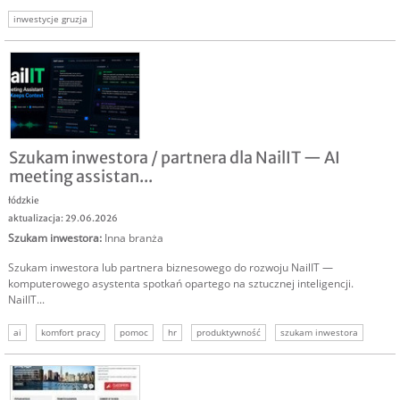
inwestycje gruzja
Szukam inwestora / partnera dla NailIT — AI
meeting assistan...
łódzkie
aktualizacja: 29.06.2026
Szukam inwestora
:
Inna branża
Szukam inwestora lub partnera biznesowego do rozwoju NailIT —
komputerowego asystenta spotkań opartego na sztucznej inteligencji.
NailIT...
ai
komfort pracy
pomoc
hr
produktywność
szukam inwestora