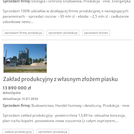
Sprzedam firmę
:
Ekologia i ochrona środowiska
,
Produkcja - inne
,
Energetyka
Sprzedam 100% udziałów w działającej firmie produkcyjnej o następujących
parametrach: - sprzedaż roczna: ~30 mln zl - ebitda: ~2,5 mln zl - zadłużenie
odsetkowe netto:...
sprzedam firmę produkcja
sprzedam produkcję
sprzedam biznes
technologie
energetyka
sprzedam biznes produkcyjny
sprzedam udziały
Zakład produkcyjny z własnym złożem piasku
13 890 000 zł
dolnośląskie
aktualizacja: 31.07.2026
Sprzedam firmę
:
Budownictwo
,
Handel hurtowy i detaliczny
,
Produkcja - inne
Sprzedam zakład produkcyjny: -powierzchnia 13,89 ha -aktualna koncesja,
plan ruchu kopalni -postawiona nowa suszarnia (z całym osprzętem,...
zakład produkcyjny
sprzedam produkcję