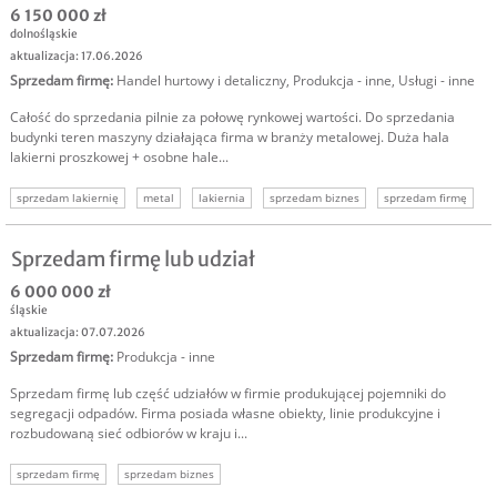
6 150 000 zł
dolnośląskie
aktualizacja: 17.06.2026
Sprzedam firmę
:
Handel hurtowy i detaliczny
,
Produkcja - inne
,
Usługi - inne
Całość do sprzedania pilnie za połowę rynkowej wartości. Do sprzedania
budynki teren maszyny działająca firma w branży metalowej. Duża hala
lakierni proszkowej + osobne hale...
sprzedam lakiernię
metal
lakiernia
sprzedam biznes
sprzedam firmę
Sprzedam firmę lub udział
6 000 000 zł
śląskie
aktualizacja: 07.07.2026
Sprzedam firmę
:
Produkcja - inne
Sprzedam firmę lub część udziałów w firmie produkującej pojemniki do
segregacji odpadów. Firma posiada własne obiekty, linie produkcyjne i
rozbudowaną sieć odbiorów w kraju i...
sprzedam firmę
sprzedam biznes