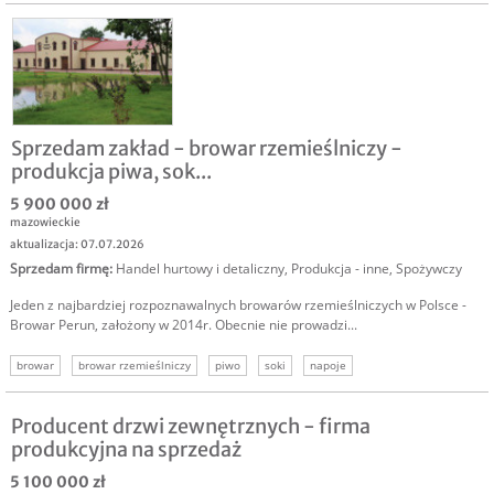
Sprzedam zakład - browar rzemieślniczy -
produkcja piwa, sok...
5 900 000 zł
mazowieckie
aktualizacja: 07.07.2026
Sprzedam firmę
:
Handel hurtowy i detaliczny
,
Produkcja - inne
,
Spożywczy
Jeden z najbardziej rozpoznawalnych browarów rzemieślniczych w Polsce -
Browar Perun, założony w 2014r. Obecnie nie prowadzi...
browar
browar rzemieślniczy
piwo
soki
napoje
zakład produkcyjny
sprzedam produkcja piwa
Producent drzwi zewnętrznych - firma
produkcyjna na sprzedaż
5 100 000 zł