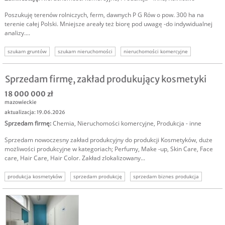
Poszukuję terenów rolniczych, ferm, dawnych P G Rów o pow. 300 ha na
terenie całej Polski. Mniejsze areały też biorę pod uwagę -do indywidualnej
analizy....
szukam gruntów
szukam nieruchomości
nieruchomości komercyjne
grunty komercyjne
grunty uprawne
kupię grunty rolne
kupimy grunty
Sprzedam firmę, zakład produkujący kosmetyki
18 000 000 zł
mazowieckie
aktualizacja: 19.06.2026
Sprzedam firmę
:
Chemia
,
Nieruchomości komercyjne
,
Produkcja - inne
Sprzedam nowoczesny zakład produkcyjny do produkcji Kosmetyków, duże
możliwości produkcyjne w kategoriach; Perfumy, Make -up, Skin Care, Face
care, Hair Care, Hair Color. Zakład zlokalizowany...
produkcja kosmetyków
sprzedam produkcję
sprzedam biznes produkcja
sprzedam firmę produkcyjną