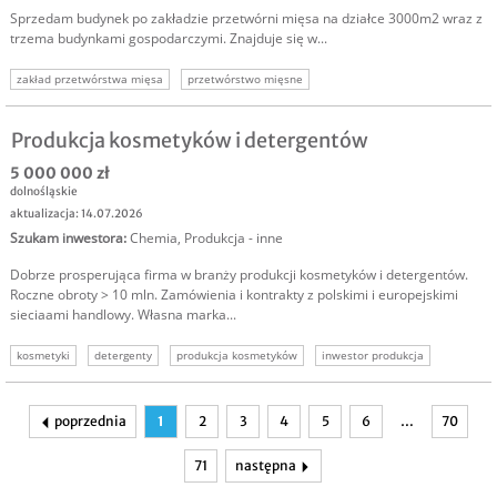
Sprzedam budynek po zakładzie przetwórni mięsa na działce 3000m2 wraz z
trzema budynkami gospodarczymi. Znajduje się w...
zakład przetwórstwa mięsa
przetwórstwo mięsne
sprzedam produkcję mięsną
sprzedam zakład produkcyjny
nieruchomość produkcyjna
nieruchomość komercyjna
Produkcja kosmetyków i detergentów
nieruchomość inwestycyjna
5 000 000 zł
dolnośląskie
aktualizacja: 14.07.2026
Szukam inwestora
:
Chemia
,
Produkcja - inne
Dobrze prosperująca firma w branży produkcji kosmetyków i detergentów.
Roczne obroty > 10 mln. Zamówienia i kontrakty z polskimi i europejskimi
sieciaami handlowy. Własna marka...
kosmetyki
detergenty
produkcja kosmetyków
inwestor produkcja
inwestor do produkcji
szukam inwestora
poprzednia
1
2
3
4
5
6
…
70
71
następna