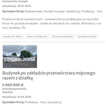
mazowieckie
,
Konopki
aktualizacja: 29.07.2026
Sprzedam firmę
:
Budownictwo
,
Handel hurtowy i detaliczny
,
Produkcja - inne
Producent drzwi zewnętrznych - rentowna firma produkcyjna na sprzedaż
firma nie posiada kredytów - działa na obrotach nie zwalnia. Wchodzisz i od
razu zarabiasz W...
producent drzwi
drzwi zewnętrzne
firma produkcyjna
produkcja drzwi
sprzedaż firmy
biznes na sprzedaż
zakład produkcyjny
Budynek po zakładzie przetwórstwa mięsnego
razem z działką
5 000 000 zł
zachodniopomorskie
,
Goleniów
aktualizacja: 20.06.2026
Sprzedam firmę
:
Produkcja - inne
,
Spożywczy