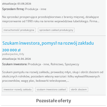
aktualizacja: 03.08.2026
Sprzedam firmę
:
Produkcja - inne
Na sprzedaż prosperujące przedsiębiorstwo z branży mięsnej, działające
nieprzerwanie od 1990 roku na terenie województwa lubelskiego. Firma...
nieruchomość produkcyjna
sprzedam zakład produkcyjny
nieruchomość na produkcję
zakład przetwórstwa mięsnego
zakład produkcyjny
zakład produkcji mięsnej
Szukam inwestora, pomysł na rozwój zakładu
200 000 zł
podkarpackie
,
Orły
aktualizacja: 16.06.2026
Szukam inwestora
:
Produkcja - inne
,
Rolnictwo
,
Spożywczy
Szukam pomysłu na rozwój zakładu, prowadzę młyn, skup i obrót zbożem od
okolicznych rolników, posiadam własny warsztat i kilku wykwalifikowanych
pracowników, wagę plac, ładowarki teleskopowe,...
inwestor rozwój zakładu
szukam inwestora zakład
obrót zbożem
Pozostałe oferty