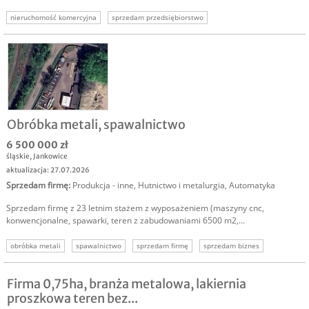
nieruchomość komercyjna
sprzedam przedsiębiorstwo
nieruchomości komercyjne
Obróbka metali, spawalnictwo
6 500 000 zł
śląskie
,
Jankowice
aktualizacja: 27.07.2026
Sprzedam firmę
:
Produkcja - inne
,
Hutnictwo i metalurgia
,
Automatyka
Sprzedam firmę z 23 letnim stażem z wyposażeniem (maszyny cnc,
konwencjonalne, spawarki, teren z zabudowaniami 6500 m2,...
obróbka metali
spawalnictwo
sprzedam firmę
sprzedam biznes
Firma 0,75ha, branża metalowa, lakiernia
proszkowa teren bez...