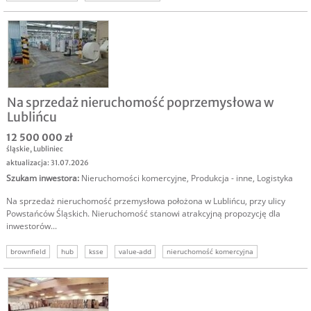
Na sprzedaż nieruchomość poprzemysłowa w
Lublińcu
12 500 000 zł
śląskie
,
Lubliniec
aktualizacja: 31.07.2026
Szukam inwestora
:
Nieruchomości komercyjne
,
Produkcja - inne
,
Logistyka
Na sprzedaż nieruchomość przemysłowa położona w Lublińcu, przy ulicy
Powstańców Śląskich. Nieruchomość stanowi atrakcyjną propozycję dla
inwestorów...
brownfield
hub
ksse
value-add
nieruchomość komercyjna
inwestycja
magazyn